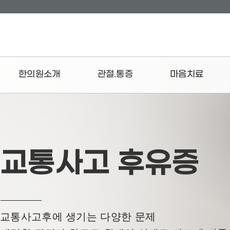
한의원소개
관절.통증
마음치료
브랜드스토리
치료 프로세스
공황장애
의료진소개
목
불면증
진료안내
허리
화병
교통사고 후유증
둘러보기
어깨관절
스트레스증후군
오시는길
무릎관절
발목·발
팔꿈치
교통사고후에 생기는 다양한 문제
손목·손