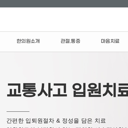
한의원소개
관절.통증
마음치료
브랜드스토리
치료 프로세스
공황장애
의료진소개
목
불면증
진료안내
허리
화병
교통사고 입원치
둘러보기
어깨관절
스트레스증후군
오시는길
무릎관절
발목·발
팔꿈치
간편한 입퇴원절차 & 정성을 담은 치료
손목·손