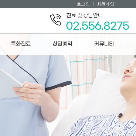
로그인 ㅣ
회원가입
특화진료
상담예약
커뮤니티
두통
온라인상담
공지사항
이명
온라인예약
보도자료
어지럼증
치료후기
갱년기
치료사례
구안와사
보양