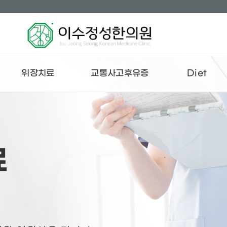
위장치료
교통사고후유증
Diet
담적
교통사고후유증 치료
퀵다이어트
역류성 식도염
교통사고입원치료
체질 다이어트
만성소화불량
갱년기 다이어트
료
만성변비
잦은 설사
구취